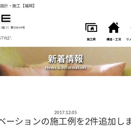
設計・施工【福岡】
般-7）第93894号
STYLE”.
施工例
構造・工法
リ
新着情報
News & Information
2017.12.05
ベーションの施工例を2件追加し