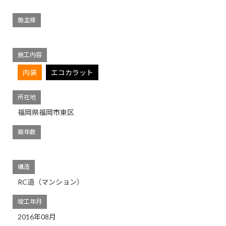
施主様
施工内容
内装
エコカラット
所在地
福岡県福岡市東区
築年数
構造
RC造（マンション）
竣工年月
2016年08月